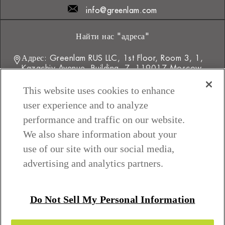
info@greenlam.com
Найти нас "адреса"
Адрес: Greenlam RUS LLC, 1st Floor, Room 3, 1,
Kazachiy Avenue, Building, 7, 119017 Moscow
(Russia)
This website uses cookies to enhance
user experience and to analyze
Мы общаемся с Вами. Оставайтесь на связи.
performance and traffic on our website.
We also share information about your
use of our site with our social media,
advertising and analytics partners.
Do Not Sell My Personal Information
Условия и положения
Политика приватности
Do Not Sell My Personal Information